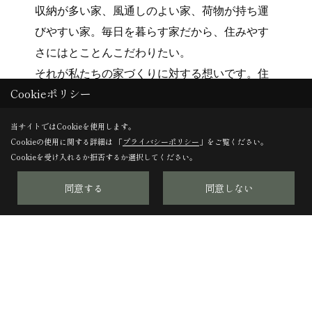
収納が多い家、風通しのよい家、荷物が持ち運
びやすい家。毎日を暮らす家だから、住みやす
さにはとことんこだわりたい。
それが私たちの家づくりに対する想いです。住
Cookieポリシー
みやすい間取りや生活動線は住まう人のライフ
スタイルによって千差万別。
当サイトではCookieを使用します。
お客さまの気持ちを汲み取ることによって、つ
Cookieの使用に関する詳細は 「
プライバシーポリシー
」をご覧ください。
Cookieを受け入れるか拒否するか選択してください。
くる家に高いパフォーマンスを与えていく。こ
れまでの経験と技術を活かし、お客さまひとり
同意する
同意しない
ひとりの住みやすさを追求します。
2.素材へのこだわり