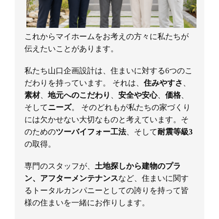
これからマイホームをお考えの方々に私たちが
伝えたいことがあります。
私たち山口企画設計は、住まいに対する6つのこ
だわりを持っています。 それは、
住みやすさ
、
素材
、
地元へのこだわり
、
安全や安心
、
価格
、
そして
ニーズ
。 そのどれもが私たちの家づくり
には欠かせない大切なものと考えています。そ
のための
ツーバイフォー工法
、そして
耐震等級3
の取得。
専門のスタッフが、
土地探しから建物のプラ
ン、アフターメンテナンス
など、住まいに関す
るトータルカンパニーとしての誇りを持って皆
様の住まいを一緒にお作りします。