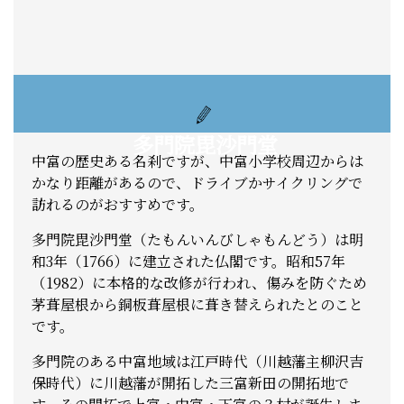
多門院毘沙門堂
中富の歴史ある名刹ですが、中富小学校周辺からは
かなり距離があるので、ドライブかサイクリングで
訪れるのがおすすめです。
多門院毘沙門堂（たもんいんびしゃもんどう）は明
和3年（1766）に建立された仏閣です。昭和57年
（1982）に本格的な改修が行われ、傷みを防ぐため
茅葺屋根から銅板葺屋根に葺き替えられたとのこと
です。
多門院のある中富地域は江戸時代（川越藩主柳沢吉
保時代）に川越藩が開拓した三富新田の開拓地で