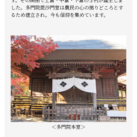
す。その開拓で上富・中富・下富の３村が誕生しま
した。多門院毘沙門堂は農民の心の拠りどころとす
るため建立され。今も信仰を集めています。
＜多門院本堂＞