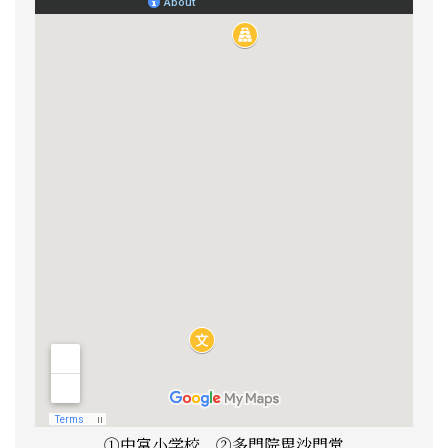
①中富小学校 ②多門院毘沙門堂