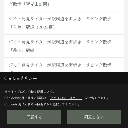
グ散歩「智光山公園」
ジモト発見ライターが駅周辺を街歩き ラビング散歩
「入曽」駅編（2023夏）
ジモト発見ライターが駅周辺を街歩き ラビング散歩
「萩山」駅編
ジモト発見ライターが駅周辺を街歩き ラビング散歩
「東伏見」駅編
Cookieポリシー
ジモト発見ライターが駅周辺を街歩き ラビング散歩
当サイトではCookieを使用します。
「上板橋」駅編
Cookieの使用に関する詳細は 「
プライバシーポリシー
」をご覧ください。
Cookieを受け入れるか拒否するか選択してください。
ジモト発見ライターが駅周辺を街歩き ラビング散歩
同意する
同意しない
「花小金井」駅編