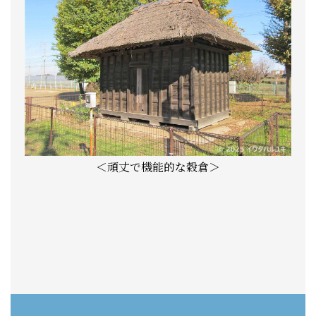
＜頑丈で機能的な穀倉＞