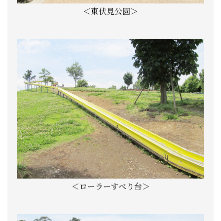
＜東伏見公園＞
＜ローラーすべり台＞