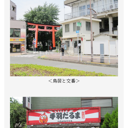
＜鳥居と交番＞