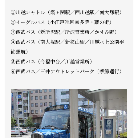
①川越シャトル（霞ヶ関駅／西川越駅／南大塚駅）
②イーグルバス（小江戸巡回喜多院・蔵の街）
③西武バス（新所沢駅／所沢営業所／かすみ野）
④西武バス（南大塚駅／新狭山駅／川越水上公園季
節運航）
⑤西武バス（今福中台／川越営業所）
⑥西武バス／三井アウトレットパーク（季節運行）