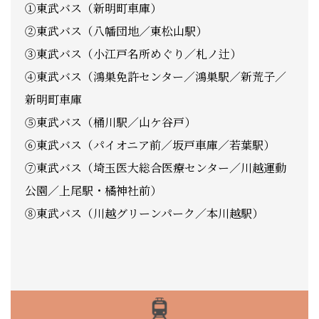
①東武バス（新明町車庫）
②東武バス（八幡団地／東松山駅）
③東武バス（小江戸名所めぐり／札ノ辻）
④東武バス（鴻巣免許センター／鴻巣駅／新荒子／
新明町車庫
⑤東武バス（桶川駅／山ケ谷戸）
⑥東武バス（パイオニア前／坂戸車庫／若葉駅）
⑦東武バス（埼玉医大総合医療センター／川越運動
公園／上尾駅・橘神社前）
⑧東武バス（川越グリーンパーク／本川越駅）