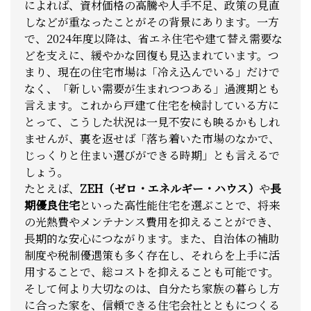
によれば、資材価格の高騰や人手不足、政策の見直
しなどが重なったことがその背景にあります。一方
で、2024年度以降は、省エネ住宅や建て替え需要な
どを支えに、緩やかな回復も見込まれています。
つ
まり、現在の住宅市場は「冷え込んでいる」だけで
なく、「新しい需要が生まれつつある」過渡期とも
言えます。
これから戸建て住宅を検討している方に
とって、こうした状況は一見不安にも映るかもしれ
ませんが、裏を返せば「落ち着いた市場のなかで、
じっくりと住まい選びができる時期」とも言えるで
しょう。
たとえば、
ZEH（ゼロ・エネルギー・ハウス）
や
長
期優良住宅
といった高性能住宅を選ぶことで、将来
の光熱費やメンテナンス費用を抑えることができ、
長期的な安心につながります。また、自治体の補助
制度や税制優遇策も多く存在し、それらを上手に活
用することで、総コストを抑えることも可能です。
そして何より大切なのは、自分たち家族の暮らし方
に合った家を、信頼できる住宅会社とともにつくる