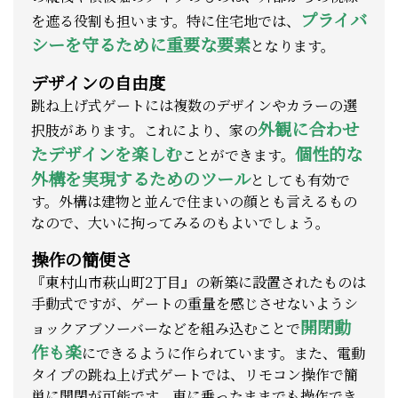
プライバ
を遮る役割も担います。特に住宅地では、
シーを守るために重要な要素
となります。
デザインの自由度
跳ね上げ式ゲートには複数のデザインやカラーの選
外観に合わせ
択肢があります。これにより、家の
たデザインを楽しむ
個性的な
ことができます。
外構を実現するためのツール
としても有効で
す。外構は建物と並んで住まいの顔とも言えるもの
なので、大いに拘ってみるのもよいでしょう。
操作の簡便さ
『東村山市萩山町2丁目』の新築に設置されたものは
手動式ですが、ゲートの重量を感じさせないようシ
開閉動
ョックアブソーバーなどを組み込むことで
作も楽
にできるように作られています。また、電動
タイプの跳ね上げ式ゲートでは、リモコン操作で簡
単に開閉が可能です。車に乗ったままでも操作でき