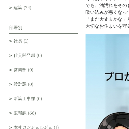
でも、油汚れをその
建築 (24)
吸い込みが悪くなっ
「まだ大丈夫かな」
大切なお住まいを守
部署別
社長 (1)
仕入開発部 (0)
営業部 (0)
設計課 (0)
新築工事課 (0)
広報課 (66)
本社コンシェルジュ (1)