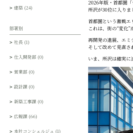
2026年版・首都圏
建築 (24)
所沢が30位に入りま
首都圏という激戦エ
これは、街の“変化
部署別
再開発の進展、エミ
社長 (1)
そして改めて見直さ
仕入開発部 (0)
いま、所沢は確実に
営業部 (0)
設計課 (0)
新築工事課 (0)
広報課 (66)
本社コンシェルジュ (1)