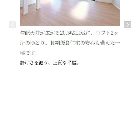
勾配天井が広がる20.5帖LDKに、ロフト2ヶ
WIC・
所のゆとり。長期優良住宅の安心も備えた一
の長期優
邸です。
吹抜×19
静けさを纏う、上質な平屋。