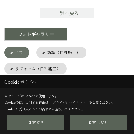
一覧へ戻る
フォトギャラリー
全て
新築（自社施工）
リフォーム（自社施工）
Cookieポリシー
他社施工・その他
当サイトではCookieを使用します。
セミオーダー・カスタマイズ
Cookieの使用に関する詳細は 「
プライバシーポリシー
」をご覧ください。
Cookieを受け入れるか拒否するか選択してください。
同意する
同意しない