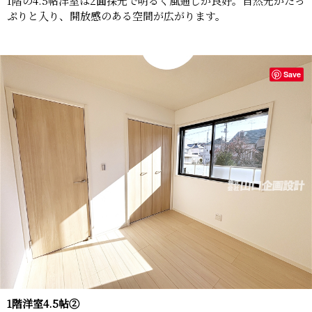
1階の4.5帖洋室は2面採光で明るく風通しが良好。自然光がたっ
ぷりと入り、開放感のある空間が広がります。
Save
1階洋室4.5帖②