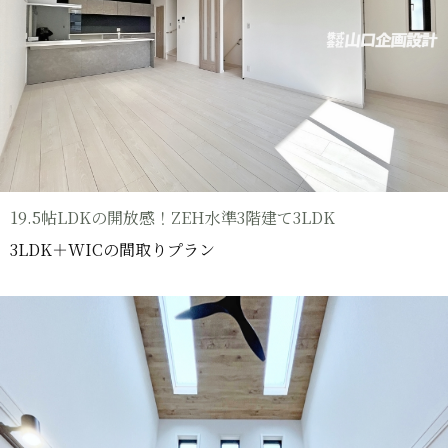
19.5帖LDKの開放感！ZEH水準3階建て3LDK
3LDK＋WICの間取りプラン