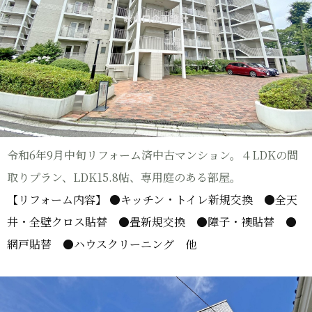
令和6年9月中旬リフォーム済中古マンション。４LDKの間
取りプラン、LDK15.8帖、専用庭のある部屋。
【リフォーム内容】 ●キッチン・トイレ新規交換 ●全天
井・全壁クロス貼替 ●畳新規交換 ●障子・襖貼替 ●
網戸貼替 ●ハウスクリーニング 他