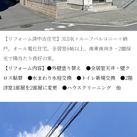
【リフォーム済中古住宅】3LDK＋ルーフバルコニー＋納
戸。オール電化住宅。全居室6帖以上、南東南向き・2面採
光で陽当たり良好の家。
【リフォーム内容】●外壁塗り替え ●全居室天井・壁ク
ロス貼替 ●水まわり水栓交換 ●トイレ新規交換 ●2階
洋室1部屋を2部屋に変更 ●ハウスクリーニング 他