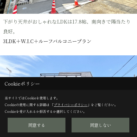
下がり天井がおしゃれなLDKは17.8帖、南向きで陽当たり
良好。
3LDK＋W.I.C＋ルーフバルコニープラン
Cookieポリシー
当サイトではCookieを使用します。
Cookieの使用に関する詳細は 「
プライバシーポリシー
」をご覧ください。
Cookieを受け入れるか拒否するか選択してください。
同意する
同意しない