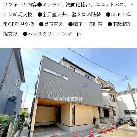
リフォーム内容●キッチン、洗面化粧台、ユニットバス、ト
イレ新規交換 ●全居室天井、壁クロス貼替 ●LDK・洋
室CF新規交換 ●畳表替え ●障子・襖貼替 ●下駄箱新
規交換 ●ハウスクリーニング 他