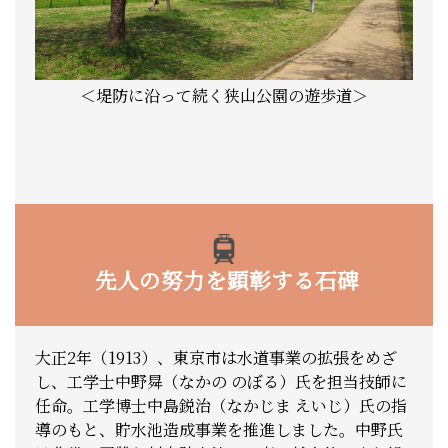
＜堤防に沿って続く狭山公園の遊歩道＞
先人の努力を顕彰する石碑
大正2年（1913）、東京市は水道事業の拡張をめざ
し、工学士中野曻（なかの のぼる）氏を担当技師に
任命。工学博士中島鋭治（なかじま えいじ）氏の指
導のもと、貯水池造成事業を推進しました。中野氏